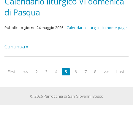
Calendario liturgico VI domenica
di Pasqua
Pubblicato giorno 24 maggio 2025 -
Calendario liturgico
,
In home page
Continua »
First
<<
2
3
4
5
6
7
8
>>
Last
© 2026 Parrocchia di San Giovanni Bosco