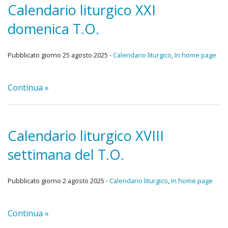
Orari delle messe da lunedì 30 settembre 2024
Calendario liturgico XXI
domenica T.O.
Calendario liturgico e avvisi
Spiritualità
Pubblicato giorno 25 agosto 2025 -
Calendario liturgico
,
In home page
«
Gruppi e associazioni
Continua »
IND
«
Oratorio
Catec
IND
Foto
Calendario liturgico XVIII
adulti
Diaco
Calendario liturgico II domenica del T. O.
settimana del T.O.
Confe
Carit
Calendario liturgico XXIV domenica del tempo ordinario
Pregh
Grup
Pubblicato giorno 2 agosto 2025 -
Calendario liturgico
,
In home page
Home
Frasi
del
Iscrizioni al catechismo 2021-2022
Continua »
del
Rinn