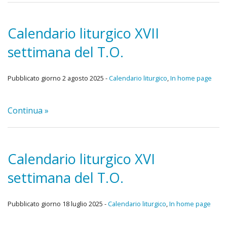
giorn
Nello
Calendario liturgico XVII
Rifles
Spirit
settimana del T.O.
(RNS)
Pubblicato giorno 2 agosto 2025 -
Calendario liturgico
,
In home page
Chieri
Continua »
Coral
Centr
Calendario liturgico XVI
di
settimana del T.O.
ascol
Pubblicato giorno 18 luglio 2025 -
Calendario liturgico
,
In home page