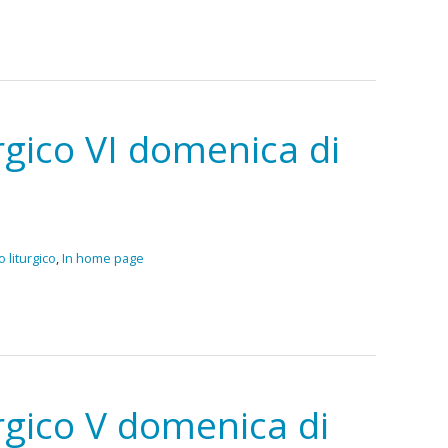
rgico VI domenica di
 liturgico
,
In home page
rgico V domenica di