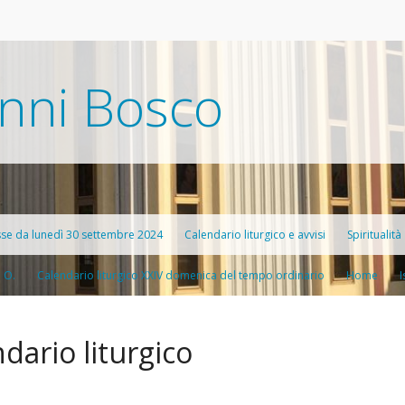
nni Bosco
sse da lunedì 30 settembre 2024
Calendario liturgico e avvisi
Spiritualità
. O.
Calendario liturgico XXIV domenica del tempo ordinario
Home
Catechesi a
I
Confession
dario liturgico
Preghiere
Frasi del g