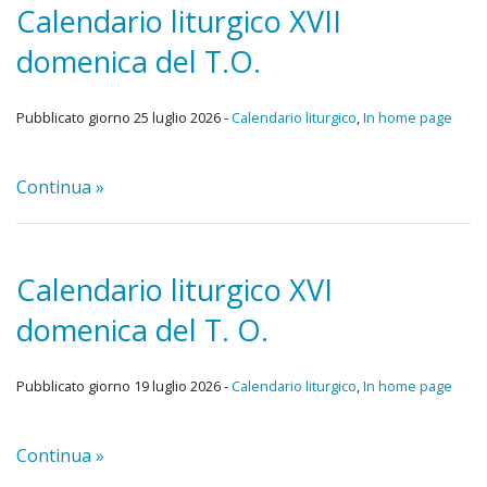
Orari delle messe da lunedì 30 settembre 2024
Calendario liturgico XVII
domenica del T.O.
Calendario liturgico e avvisi
Spiritualità
Pubblicato giorno 25 luglio 2026 -
Calendario liturgico
,
In home page
«
Gruppi e associazioni
Continua »
IND
«
Oratorio
Catec
IND
Foto
Calendario liturgico XVI
adulti
Diaco
Calendario liturgico II domenica del T. O.
domenica del T. O.
Confe
Carit
Calendario liturgico XXIV domenica del tempo ordinario
Pregh
Grup
Pubblicato giorno 19 luglio 2026 -
Calendario liturgico
,
In home page
Home
Frasi
del
Iscrizioni al catechismo 2021-2022
Continua »
del
Rinn