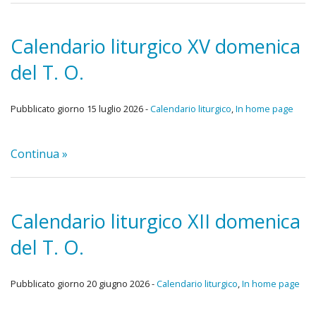
giorn
Nello
Calendario liturgico XV domenica
Rifles
Spirit
del T. O.
(RNS)
Pubblicato giorno 15 luglio 2026 -
Calendario liturgico
,
In home page
Chieri
Continua »
Coral
Centr
Calendario liturgico XII domenica
di
del T. O.
ascol
Pubblicato giorno 20 giugno 2026 -
Calendario liturgico
,
In home page