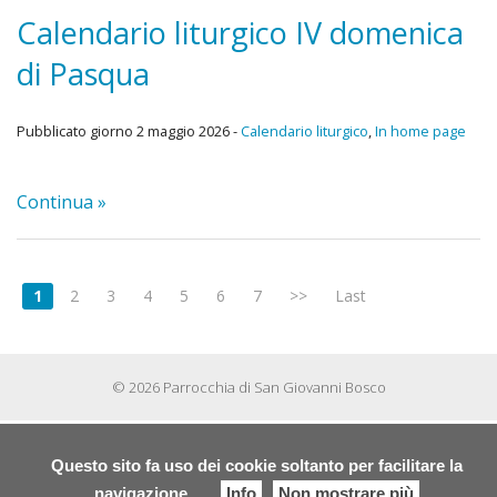
Calendario liturgico IV domenica
di Pasqua
Pubblicato giorno 2 maggio 2026 -
Calendario liturgico
,
In home page
Continua »
1
2
3
4
5
6
7
>>
Last
© 2026 Parrocchia di San Giovanni Bosco
Questo sito fa uso dei cookie soltanto per facilitare la
navigazione
Info
Non mostrare più