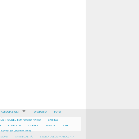
Corale
Centro di ascolto
E ASSOCIAZIONI
ORATORIO
FOTO
022
DIACONATO
OMENICA DEL TEMPO ORDINARIO
CARITAS
CARITAS
I
CONTATTI
CORALE
EVENTI
FOTO
DEL RINNOVAMENTO NELLO SPIRITO (RNS)
L CATECHISMO 2021-2022
CHIERICHETTI
SSIONI
SPIRITUALITÀ
STORIA DELLA PARROCCHIA