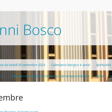
nni Bosco
sse da lunedì 30 settembre 2024
Calendario liturgico e avvisi
Spiritualità
. O.
Calendario liturgico XXIV domenica del tempo ordinario
Home
Catechesi a
I
Confession
vembre
Preghiere
Frasi del g
io liturgico
,
In home page