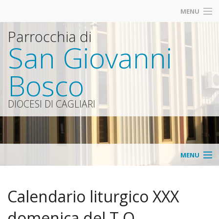
MENU
Parrocchia di
San Giovanni
Bosco
DIOCESI DI CAGLIARI
MENU
Parrocchia
Calendario liturgico XXX
Contatti
domenica del T.O.