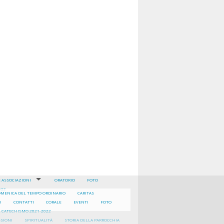
Corale
Centro di ascolto
E ASSOCIAZIONI
ORATORIO
FOTO
022
DIACONATO
OMENICA DEL TEMPO ORDINARIO
CARITAS
CARITAS
I
CONTATTI
CORALE
EVENTI
FOTO
DEL RINNOVAMENTO NELLO SPIRITO (RNS)
L CATECHISMO 2021-2022
CHIERICHETTI
SSIONI
SPIRITUALITÀ
STORIA DELLA PARROCCHIA