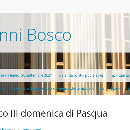
nni Bosco
sse da lunedì 30 settembre 2024
Calendario liturgico e avvisi
Spiritualità
. O.
Calendario liturgico XXIV domenica del tempo ordinario
Home
Catechesi a
I
Confession
ico III domenica di Pasqua
Preghiere
Frasi del g
 liturgico
,
In home page