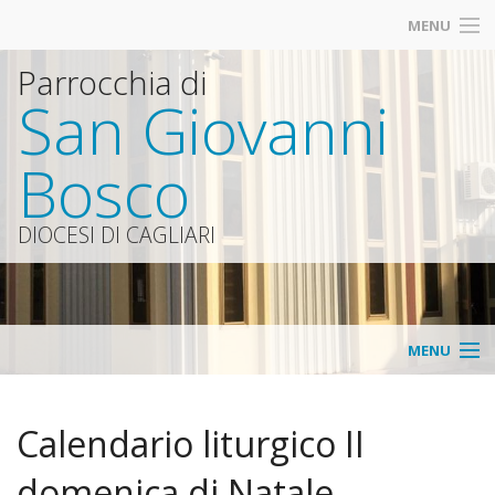
MENU
Parrocchia di
San Giovanni
Bosco
DIOCESI DI CAGLIARI
MENU
Parrocchia
Calendario liturgico II
Contatti
domenica di Natale